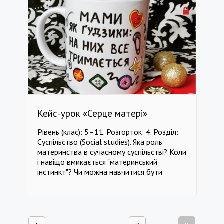
Познайомитися із сучасним видом
особистого транспорту і знайти власну
відповідь на питання: чи дійсно це
транспорт майбутнього. ---------------------
-------------------------------------------------
-------------------------------- клас 9
Технології клас 9 Транспорт клас 9 Біологія
клас 9 Спорт клас 9 Техніка безпеки клас 9
Дизайн
Кейс-урок «Серце матері»
Рівень (клас): 5–11. Розгорток: 4. Розділ:
Суспільство (Social studies). Яка роль
материнства в сучасному суспільстві? Коли
і навіщо вмикається "материнський
інстинкт"? Чи можна навчитися бути
мамою? Які мистецькі твори присвячені
матері? Які тварини - найтурботливіші
матусі? Як зробити неймовірний подарунок
до Дня матері власноруч? Мета:
сформувати власне усвідомлення ролі