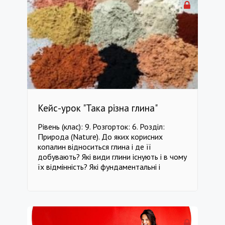
уявлення про світло. Ознайомити з
градацією світлотіні. Вивчити природу
світла і тіні. ------------------------------------
-------------------------------------------------
----------------- клас 8 Фізика клас 8
Математика клас 8 Біологія клас 8
Технології клас 8 Мистецтво клас 8
Основи здоров'я
Кейс-урок "Така різна глина"
Рівень (клас): 9. Розгорток: 6. Розділ:
Природа (Nature). До яких корисних
копалин відноситься глина і де її
добувають? Які види глини існують і в чому
їх відмінність? Які фундаментальні і
практичні знання мені знадобляться? Які
хімічні елементи є в глині? Як
виготовляють вироби на гончарному колі?
Де застосовують глину? Мета: Розширити
знання про нерудні корисні копалини, їх