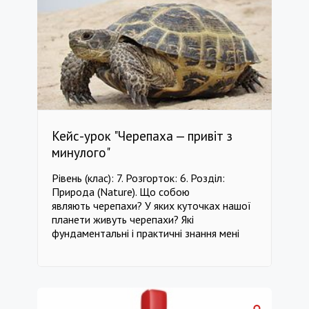
Мета: Ознайомити з мистецтвом, життям
та творчим шляхом талановитої
української майстрині – Марії Примаченко.
-------------------------------------------------
-------------------------------------------------
---- клас 5 Особистості клас 5 Філософія
клас 5 Технології клас 5 Мистецтво клас 5
Література клас 5 Мода
Кейс-урок "Черепаха — привіт з
минулого"
Рівень (клас): 7. Розгорток: 6. Розділ:
Природа (Nature). Що собою
являють черепахи? У яких куточках нашої
планети живуть черепахи? Які
фундаментальні і практичні знання мені
знадобляться? Який зв'язок існує між
магнітним полем Землі і черепахою? Хто
є основною загрозою для цих тварин і як
захистити їх від знищення? Мета:
Розширити і систематизувати знання про