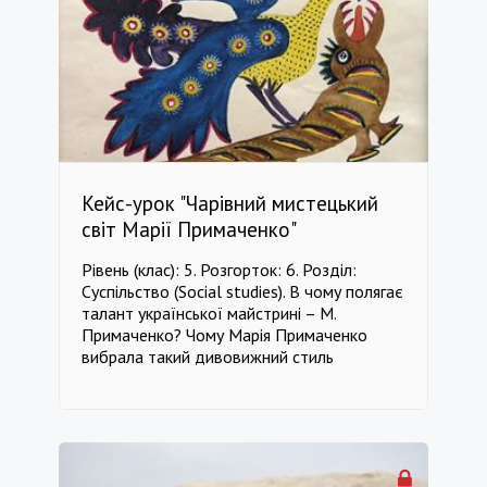
життя. -----------------------------------------
-------------------------------------------------
-------------------------------------- клас 10
Хімія клас 10 Легенди і міфи клас 10
Географія клас 10 Історія / Культурологія
клас 10 Особистісне зростання клас 10
Зоологія клас 11 Хімія клас 11 Легенди і
міфи клас 11 Географія клас 11 Історія /
Культурологія клас 11 Особистісне
Кейс-урок "Чарівний мистецький
зростання клас 11 Зоологія
світ Марії Примаченко"
Рівень (клас): 5. Розгорток: 6. Розділ:
Суспільство (Social studies). В чому полягає
талант української майстрині – М.
Примаченко? Чому Марія Примаченко
вибрала такий дивовижний стиль
малювання своїх картин? Чим приваблює
творчість Марії Оксентіївни? Які
фундаментальні і практичні знання мені
знадобляться? Де можна познайомитися з
творчістю Марії Оксентіївни Примаченко?