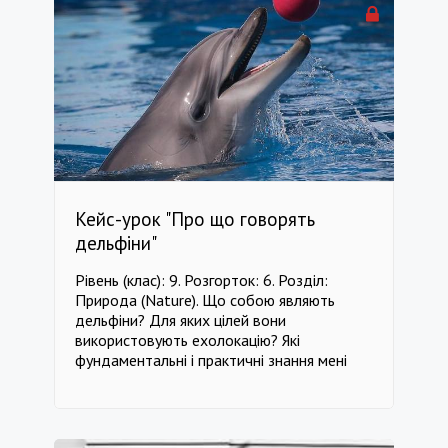
Кейс-урок "Про що говорять
дельфіни"
Рівень (клас): 9. Розгорток: 6. Розділ:
Природа (Nature). Що собою являють
дельфіни? Для яких цілей вони
використовують ехолокацію? Які
фундаментальні і практичні знання мені
знадобляться? Який вплив на людину та
самих дельфінів має дельфінотерапія? Як
погіршення екології впливає на дельфінів?
Яку інформацію передають дельфіни одне