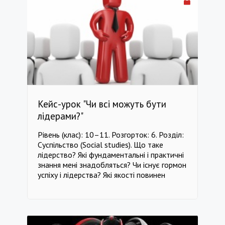
черепах, їх значення для біорізноманіття
та роль у біосферній рівновазі. --------------
-------------------------------------------------
--------------------------------------- клас 7
Біологія клас 7 Географія клас 7 Екологія
клас 7 Фізика клас 7 Мистецтво клас 7
Інтелект
Кейс-урок "Чи всі можуть бути
лідерами?"
Рівень (клас): 10–11. Розгорток: 6. Розділ:
Суспільство (Social studies). Що таке
лідерство? Які фундаментальні і практичні
знання мені знадобляться? Чи існує гормон
успіху і лідерства? Які якості повинен
мати лідер? Кого називають лідерами
думок? Що собою являє лідерство в
тваринному світі? Мета: Ознайомити з
ознаками лідерства. Виявити основні