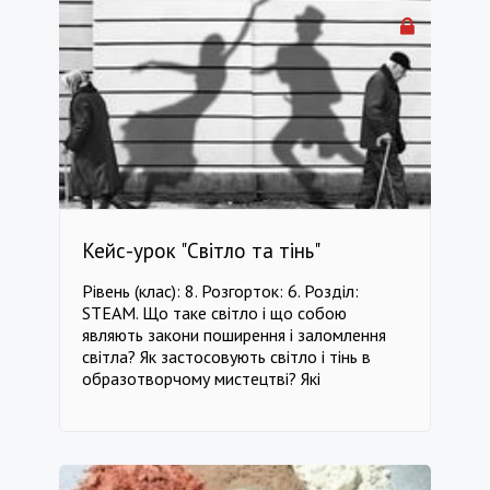
одному? Мета: Взнати про осбливості
життя морських ссавців на прикладі
дельфінів, зрозуміти їх значення в
еволюції та житті людини. ------------------
-------------------------------------------------
----------------------------------- клас 9
Біологія клас 9 Комунікації клас 9 Фізика
клас 9 Основи здоров'я клас 9 Екологія
клас 9 Історія
Кейс-урок "Світло та тінь"
Рівень (клас): 8. Розгорток: 6. Розділ:
STEAM. Що таке світло і що собою
являють закони поширення і заломлення
світла? Як застосовують світло і тінь в
образотворчому мистецтві? Які
фундаментальні і практичні знання мені
знадобляться? Від чого залежить розмір
тіні? Яка відведена роль світла і тіні в
природі? Яка залежність між світлом і
здоров'ям людини? Мета: Розширити