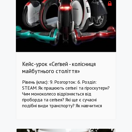
психологічні характеристики лідера. -------
-------------------------------------------------
-------------------------------------------------
---------------------- клас 10 Особистісне
зростання клас 10 Хімія / Біохімія клас 10
Етика клас 10 Комунікації клас 10
Особистості клас 10 Біологія клас 11
Особистісне зростання клас 11 Хімія /
Біохімія клас 11 Етика клас 11 Комунікації
клас 11 Особистості клас 11 Біологія
Кейс-урок «Сеґвей - колісниця
майбутнього століття»
Рівень (клас): 9. Розгорток: 6. Розділ:
STEAM. Як працюють сеґвеї та гіроскутери?
Чим моноколесо відрізняється від
гіроборда та сеґвея? Які ще є сучасні
подібні види транспорту? Як навчитися
танцювати чи займатися спортом на
гіроборді? Як натренувати почуття
балансу і навіщо воно потрібне для
гіроборду чи сеґвея? Мета: