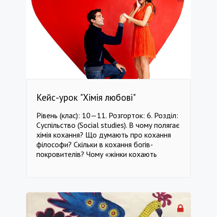
властивості, способи видобутку.
Систематизувати інформацію про глину як
речовину і її використання в промислових
цілях і медицині. ------------------------------
-------------------------------------------------
----------------------- клас 9 Географія клас
9 Хімія клас 9 Технології клас 9 Основи
здоров'я клас 9 Історія клас 9 Мистецтво
Кейс-урок "Хімія любові"
Рівень (клас): 10—11. Розгорток: 6. Розділ:
Суспільство (Social studies). В чому полягає
хімія кохання? Що думають про кохання
філософи? Скільки в кохання богів-
покровителів? Чому «жінки кохають
вухами, а чоловіки очима»? Яка «географія
кохання» у сучасного світу? Які
фундаментальні знання стануть мені у
нагоді? Мета: Набути знання про феномен
любові з різних точок зору. Сформувати
власне уявлення про любов, її вплив на