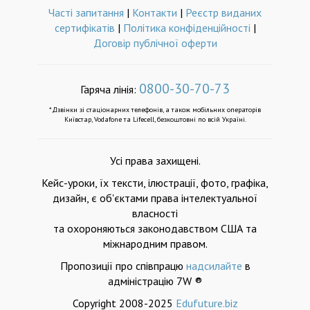
Часті запитання
|
Контакти
|
Реєстр виданих
сертифікатів
|
Політика конфіденційності
|
Договір публічної оферти
0800-30-70-73
Гаряча лінія:
*Дзвінки зі стаціонарних телефонів, а також мобільних операторів
Київстар, Vodafone та Lifecell, безкоштовні по всій Україні.
Усі права захищені.
Кейс-уроки, їх тексти, ілюстрації, фото, графіка,
дизайн, є об'єктами права інтелектуальної
власності
та охороняються законодавством США та
міжнародним правом.
Пропозиції про співпрацю
надсилайте
в
адміністрацію 7W ®
Copyright 2008-2025
Edufuture.biz