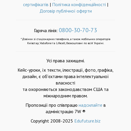
сертифікатів
|
Політика конфіденційності
|
Договір публічної оферти
0800-30-70-73
Гаряча лінія:
*Дзвінки зі стаціонарних телефонів, а також мобільних операторів
Київстар, Vodafone та Lifecell, безкоштовні по всій Україні.
Усі права захищені.
Кейс-уроки, їх тексти, ілюстрації, фото, графіка,
дизайн, є об'єктами права інтелектуальної
власності
та охороняються законодавством США та
міжнародним правом.
Пропозиції про співпрацю
надсилайте
в
адміністрацію 7W ®
Copyright 2008-2025
Edufuture.biz