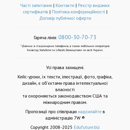
Часті запитання
|
Контакти
|
Реєстр виданих
сертифікатів
|
Політика конфіденційності
|
Договір публічної оферти
0800-30-70-73
Гаряча лінія:
*Дзвінки зі стаціонарних телефонів, а також мобільних операторів
Київстар, Vodafone та Lifecell, безкоштовні по всій Україні.
Усі права захищені.
Кейс-уроки, їх тексти, ілюстрації, фото, графіка,
дизайн, є об'єктами права інтелектуальної
власності
та охороняються законодавством США та
міжнародним правом.
Пропозиції про співпрацю
надсилайте
в
адміністрацію 7W ®
Copyright 2008-2025
Edufuture.biz