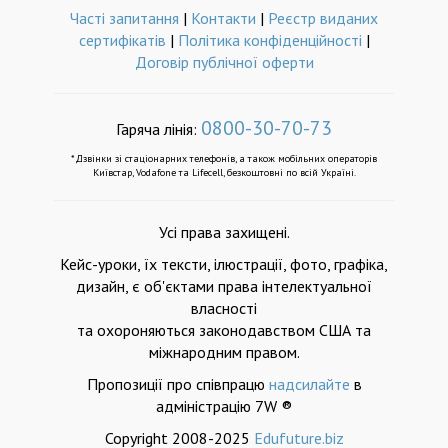
Часті запитання
|
Контакти
|
Реєстр виданих
сертифікатів
|
Політика конфіденційності
|
Договір публічної оферти
0800-30-70-73
Гаряча лінія:
*Дзвінки зі стаціонарних телефонів, а також мобільних операторів
Київстар, Vodafone та Lifecell, безкоштовні по всій Україні.
Усі права захищені.
Кейс-уроки, їх тексти, ілюстрації, фото, графіка,
дизайн, є об'єктами права інтелектуальної
власності
та охороняються законодавством США та
міжнародним правом.
Пропозиції про співпрацю
надсилайте
в
адміністрацію 7W ®
Copyright 2008-2025
Edufuture.biz