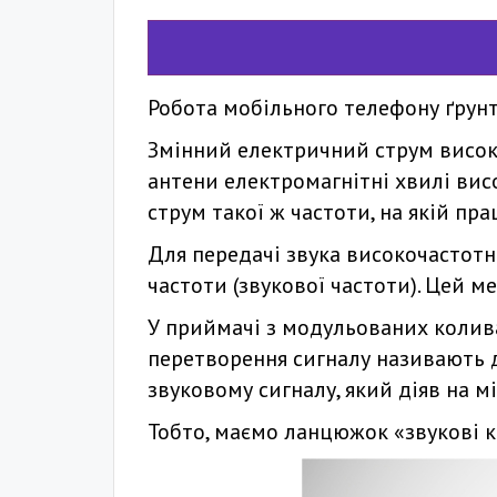
Робота мобільного телефону ґрунт
Змінний електричний струм високо
антени електромагнітні хвилі вис
струм такої ж частоти, на якій пр
Для передачі звука високочастот
частоти (звукової частоти). Цей 
У приймачі з модульованих колива
перетворення сигналу називають д
звуковому сигналу, який діяв на 
Тобто, маємо ланцюжок «звукові к