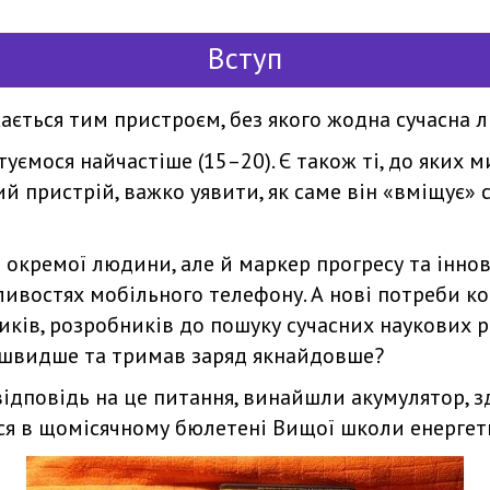
Вступ
ється тим пристроєм, без якого жодна сучасна 
туємося найчастіше (15–20). Є також ті, до яких 
й пристрій, важко уявити, як саме він «вміщує» с
 окремої людини, але й маркер прогресу та іннов
ивостях мобільного телефону. А нові потреби к
ків, розробників до пошуку сучасних наукових р
 швидше та тримав заряд якнайдовше?
відповідь на це питання, винайшли акумулятор, 
ься в щомісячному бюлетені Вищої школи енергет