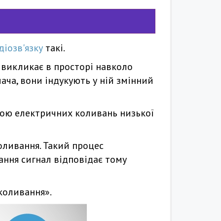
іозв'язку
такі.
 викликає в просторі навколо
ача, вони індукують у ній змінний
гою електричних коливань низької
оливання. Такий процес
ання сигнал відповідає тому
коливання».