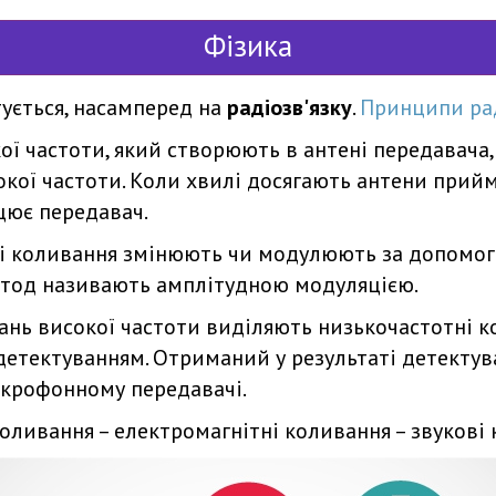
Фізика
ується, насамперед на
радіозв'язку
.
Принципи рад
ї частоти, який створюють в антені передавача,
окої частоти. Коли хвилі досягають антени прийм
ацює передавач.
ні коливання змінюють чи модулюють за допомо
метод називають амплітудною модуляцією.
нь високої частоти виділяють низькочастотні к
етектуванням. Отриманий у результаті детектув
мікрофонному передавачі.
оливання – електромагнітні коливання – звукові 