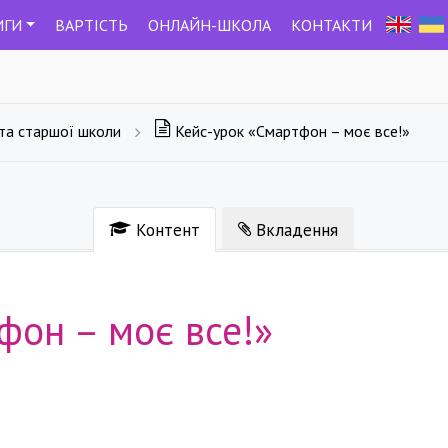
ИГИ
ВАРТIСТЬ
ОНЛАЙН-ШКОЛА
КОНТАКТИ
 та старшої школи
Кейс-урок «Смартфон – моє все!»
Контент
Вкладення
фон – моє все!»