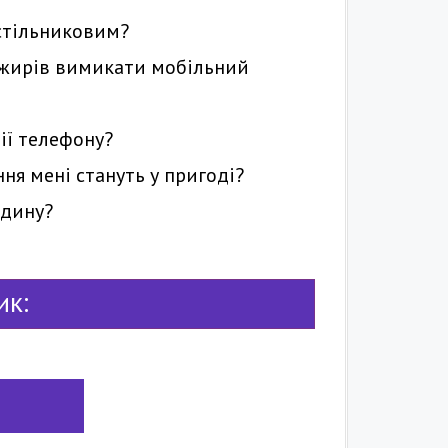
 стільниковим?
сажирів вимикати мобільний
ції телефону?
ня мені стануть у пригоді?
юдину?
ик: