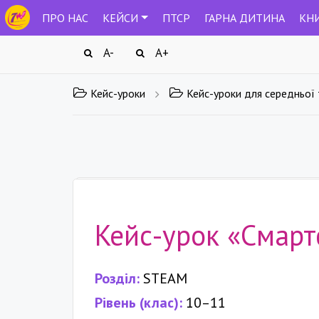
ПРО НАС
КЕЙСИ
ПТСР
ГАРНА ДИТИНА
КН
A-
A+
Кейс-уроки
Кейс-уроки для середньої
Кейс-урок «Смарт
Розділ:
STEAM
Рівень (клас):
10–11