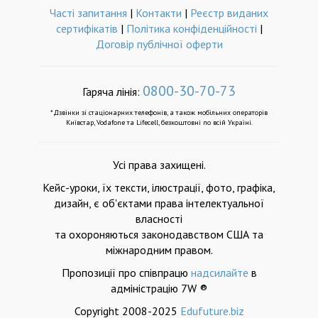
Часті запитання
|
Контакти
|
Реєстр виданих
сертифікатів
|
Політика конфіденційності
|
Договір публічної оферти
0800-30-70-73
Гаряча лінія:
*Дзвінки зі стаціонарних телефонів, а також мобільних операторів
Київстар, Vodafone та Lifecell, безкоштовні по всій Україні.
Усі права захищені.
Кейс-уроки, їх тексти, ілюстрації, фото, графіка,
дизайн, є об'єктами права інтелектуальної
власності
та охороняються законодавством США та
міжнародним правом.
Пропозиції про співпрацю
надсилайте
в
адміністрацію 7W ®
Copyright 2008-2025
Edufuture.biz