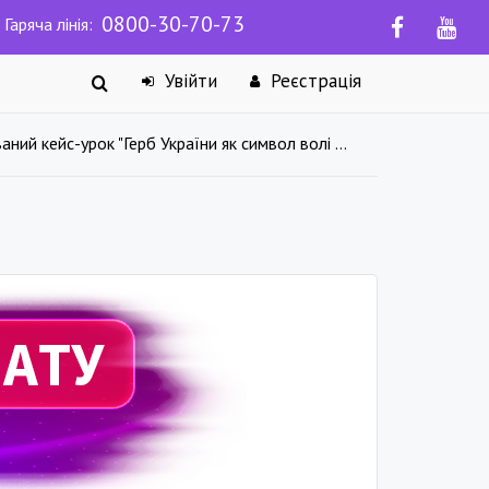
0800-30-70-73
Гаряча лінія:
Увійти
Реєстрація
ний кейс-урок "Герб України як символ волі та єдності"