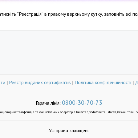
сніть “Реєстрація” в правому верхньому кутку, заповніть всі по
кти
|
Реєстр виданих сертифікатів
|
Політика конфіденційності
|
Д
0800-30-70-73
Гаряча лінія:
таціонарних телефонів, а також мобільних операторів Київстар, Vodafone та Lifecell, безкоштовні по
Усі права захищені.